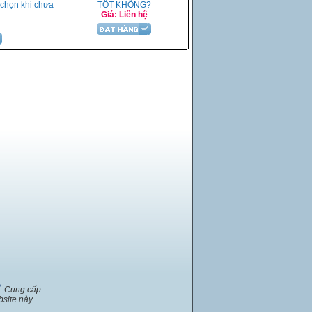
 chọn khi chưa
TỐT KHÔNG?
Giá: Liên hệ
™
Cung cấp.
site này.